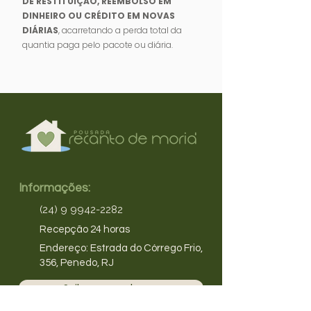
DE RESTITUIÇÃO, REEMBOLSO EM
DINHEIRO OU CRÉDITO EM NOVAS
DIÁRIAS
, acarretando a perda total da
quantia paga pelo pacote ou diária.
Informações:
(24) 9 9942-2282
Recepção 24 horas
Endereço: Estrada do Córrego Frio,
356, Penedo, RJ
Saiba como chegar